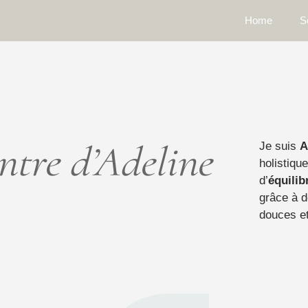
Home
S
ntre d’Adeline
Je suis
A
holistiqu
d’
équilib
grâce à d
douces et