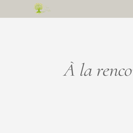
Aller
au
contenu
À la renco