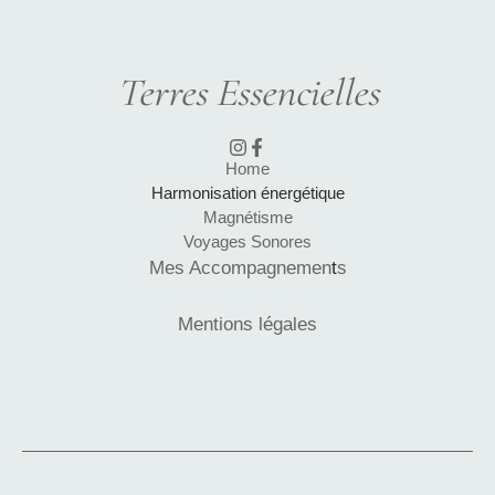
s
s
a
Terres Essencielles
g
e
Home
Harmonisation énergétique
Magnétisme
Voyages Sonores
Mes Accompagnemen
t
s
Mentions légales