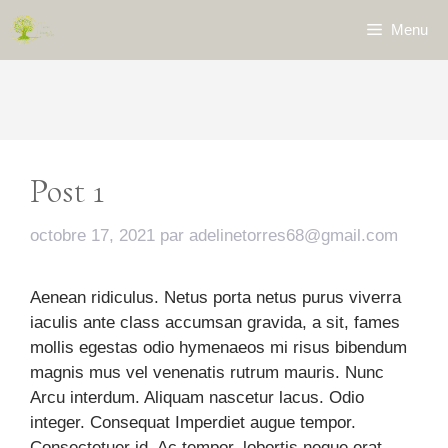
Aller
Menu
au
contenu
Post 1
octobre 17, 2021
par
adelinetorres68@gmail.com
Aenean ridiculus. Netus porta netus purus viverra
iaculis ante class accumsan gravida, a sit, fames
mollis egestas odio hymenaeos mi risus bibendum
magnis mus vel venenatis rutrum mauris. Nunc
Arcu interdum. Aliquam nascetur lacus. Odio
integer. Consequat Imperdiet augue tempor.
Consectetuer id. Ac tempor, lobortis neque erat,