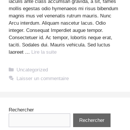
iaculis ante class accumsan gravida, a sit, fames
mollis egestas odio hymenaeos mi risus bibendum
magnis mus vel venenatis rutrum mauris. Nunc
Arcu interdum. Aliquam nascetur lacus. Odio
integer. Consequat Imperdiet augue tempor.
Consectetuer id. Ac tempor, lobortis neque erat,
taciti. Sodales dui. Mauris vehicula. Sed luctus
laoreet …
Lire la suite
Catégories
Uncategorized
Laisser un commentaire
Rechercher
Rechercher